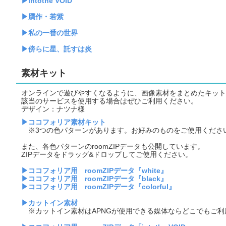
▶intothe VOID
▶贋作・若紫
▶私の一番の世界
▶傍らに星、託すは炎
素材キット
オンラインで遊びやすくなるように、画像素材をまとめたキット
該当のサービスを使用する場合はぜひご利用ください。
デザイン：ナツナ様
▶ココフォリア素材キット
※3つの色パターンがあります。お好みのものをご使用くださ
また、各色パターンのroomZIPデータも公開しています。
ZIPデータをドラッグ&ドロップしてご使用ください。
▶ココフォリア用 roomZIPデータ『white』
▶ココフォリア用 roomZIPデータ『black』
▶ココフォリア用 roomZIPデータ『colorful』
▶カットイン素材
※カットイン素材はAPNGが使用できる媒体ならどこでもご利