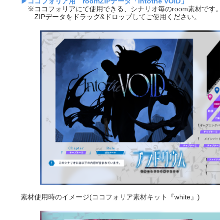
▶ココフォリア用 roomZIPデータ「intothe VOID」
※ココフォリアにて使用できる、シナリオ毎のroom素材です
ZIPデータをドラッグ&ドロップしてご使用ください。
素材使用時のイメージ(ココフォリア素材キット『white』)