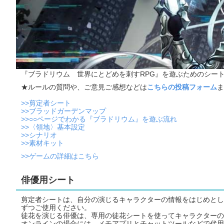
『ブラドリウム 世界にとどめを刺すRPG』を遊ぶためのシー
★ルールの質問や、ご意見ご感想などは
こちらの投稿フォーム
ま
>>剪定者シート
>>ブラッドガーデンマップ
>>○○ページでわかる『ブラドリウム』を遊ぶ流れ
>>〈領地〉基本設定
>>シナリオ
>>素材キット
>>ゲームの詳細はこちら
俳優用シート
剪定者シートは、自分の演じるキャラクターの情報をはじめとし
ずつご使用ください。
徒花を演じる俳優は、専用の徒花シートを使ってキャラクターの
オンラインの場合には、メモアプリとチャットツールなどで代用