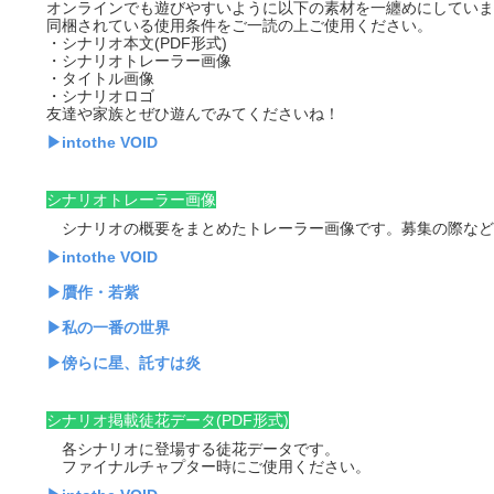
オンラインでも遊びやすいように以下の素材を一纏めにしていま
同梱されている使用条件をご一読の上ご使用ください。
・シナリオ本文(PDF形式)
・シナリオトレーラー画像
・タイトル画像
・シナリオロゴ
友達や家族とぜひ遊んでみてくださいね！
▶intothe VOID
シナリオトレーラー画像
シナリオの概要をまとめたトレーラー画像です。募集の際など
▶intothe VOID
▶贋作・若紫
▶私の一番の世界
▶傍らに星、託すは炎
シナリオ掲載徒花データ(PDF形式)
各シナリオに登場する徒花データです。
ファイナルチャプター時にご使用ください。