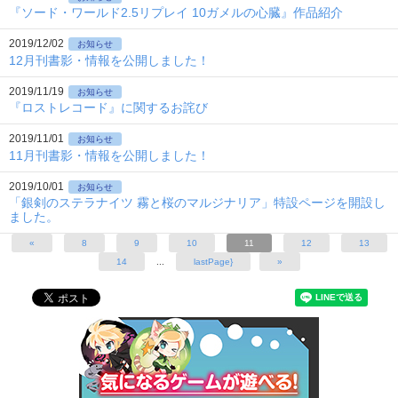
『ソード・ワールド2.5リプレイ 10ガメルの心臓』作品紹介
2019/12/02
お知らせ
12月刊書影・情報を公開しました！
2019/11/19
お知らせ
『ロストレコード』に関するお詫び
2019/11/01
お知らせ
11月刊書影・情報を公開しました！
2019/10/01
お知らせ
「銀剣のステラナイツ 霧と桜のマルジナリア」特設ページを開設し
ました。
«
8
9
10
11
12
13
14
...
lastPage}
»