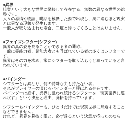
●異界
現実という大きな世界に隣接して存在する、無数の異なる世界の総
称です。
人々の感情や物語、噂話を模倣した姿で出現し、奥に進むほど現実
とは異なる現象が発生します。
一般人が取り込まれた場合、二度と帰ってくることはありません。
●フェイズシフター(シフター)
異界の真の姿を見ることができる者の通称。
一般に霊能力者、超能力者とも呼ばれている者の多くはシフターで
す。
異界はその力を求め、常にシフターを取り込もうと狙っていると言
われています。
●バインダー
シフターとは異なり、何の特殊な力も持たない者。
それがプレイヤーの演じるバインダーと呼ばれる存在です。
バインダーは必ず、異界に狙われ続けるシフターを「現実世界に連
れ戻す」という決意と理由、覚悟を持っています。
シフターもバインダーも、ひとりだけでは現実世界に帰還すること
などできません。
けれど、異界を見抜く眼と、必ず帰るという決意が揃ったのなら
――