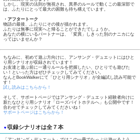
しかし、現実の法則が無視され、異界のルールで動くこの最深部で
は、ふたりにとって最大の困難も待ち構えています。
・アフタートーク
物語の最後、ふたりにその後が描かれます。
ふたりは無事に現実へと帰ることができたでしょうか。
あなたの横にいるパートナーは、「変異」しきった別のナニカにな
ってはいませんか？
ちなみに、初めて遊ぶ方向けに、アンサング・デュエットにはひと
り用シナリオが収録されています！
お友達と遊ぶ前に一通りルールを把握したい、ひとりでも遊びた
い！といった方はぜひチェックしてみてください。
なんとBookWalkerにて「ひとり用シナリオ」が全編試し読み可能で
す！
試し読みはこちらから！
そして、サポートページではアンサング・デュエット経験者向けに
新たなひとり用シナリオ「ローズバイトホテルへ」も公開中です！
合わせてチェックしてみてくださいね！
サポートページはこちらから！
収録シナリオは全７本
▼
「アンサング・デュエット」ではこの一冊でたっぷり遊べるよう