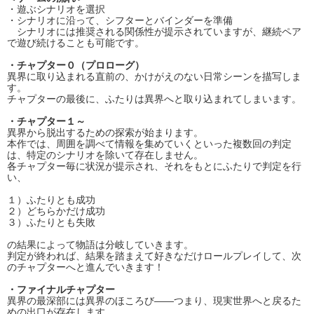
・遊ぶシナリオを選択
・シナリオに沿って、シフターとバインダーを準備
シナリオには推奨される関係性が提示されていますが、継続ペア
で遊び続けることも可能です。
・チャプター０（プロローグ）
異界に取り込まれる直前の、かけがえのない日常シーンを描写しま
す。
チャプターの最後に、ふたりは異界へと取り込まれてしまいます。
・チャプター１～
異界から脱出するための探索が始まります。
本作では、周囲を調べて情報を集めていくといった複数回の判定
は、特定のシナリオを除いて存在しません。
各チャプター毎に状況が提示され、それをもとにふたりで判定を行
い、
１）ふたりとも成功
２）どちらかだけ成功
３）ふたりとも失敗
の結果によって物語は分岐していきます。
判定が終われば、結果を踏まえて好きなだけロールプレイして、次
のチャプターへと進んでいきます！
・ファイナルチャプター
異界の最深部には異界のほころび――つまり、現実世界へと戻るた
めの出口が存在します。