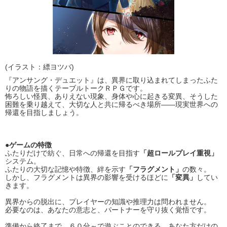
(イラスト：縹ヨツバ)
『アンサング・デュエット』は、異界に取り込まれてしまったふた
りの物語を描くテーブルトークＲＰＧです。
怖ろしい怪異、ありえない現象、身体や心に起きる変異、そうした
困難を乗り越えて、大切な人と共に帰るべき場所――現実世界への
帰還を目指しましょう。
●ゲームの特徴
ふたりだけで紡ぐ、日常への帰還を目指す
「超ロールプレイ重視」
システム。
ふたりの大切な記憶や特徴、絆を示す
「フラグメント」
の数々。
しかし、フラグメントは異界の影響を受けるほどに
「変異」
してい
きます。
異界からの脱出に、プレイヤーの知識や推理力は問われません。
必要なのは、あなたの意志と、パートナーを守り抜く覚悟です。
準備から終了まで、６０分～で遊ぶことのできる、あなた方だけの