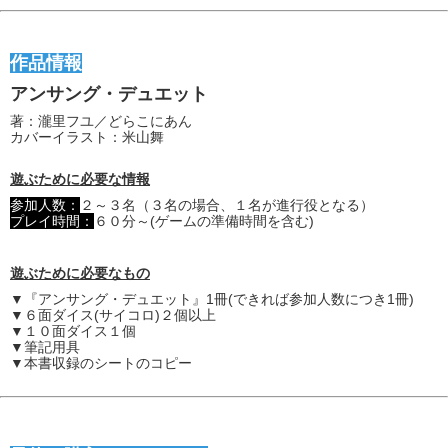
作品情報
アンサング・デュエット
著：瀧里フユ／どらこにあん
カバーイラスト：米山舞
遊ぶために必要な情報
参加人数：
２～３名（３名の場合、１名が進行役となる）
プレイ時間：
６０分～(ゲームの準備時間を含む)
遊ぶために必要なもの
▼『アンサング・デュエット』1冊(できれば参加人数につき1冊)
▼６面ダイス(サイコロ)２個以上
▼１０面ダイス１個
▼筆記用具
▼本書収録のシートのコピー