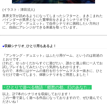
(イラスト：津田沼人)
異界文字が読めるようになってしまったシフターと、まきこまれた
バインダーが異界となった繁華街をさまようシナリオです。
『アンサング・デュエット』で自作シナリオに挑戦したい方向け
に、自由にアレンジができる体裁を取っています。
収録シナリオ_ひとり用もあるよ！
●
『アンサング・デュエット』はふたり用ゲーム、というのは前述の
とおりです。
けれど、せっかくだからすぐに遊びたい、誰かと遊ぶ前に一人でお
試しプレイをしてみたいという気持ちもわかります。
なので、本作にはゲームの進行を行うゲームマスター抜きに、ひと
りだけで遊べてしまう、体験シナリオをご用意しました！
・ひとりで遊べる物語「郷愁の都、幻のあなた」
以上、計7本のシナリオを収録しております！
この一冊で楽しく遊べる作品になっておりますので、ぜひ遊んでく
ださいね！