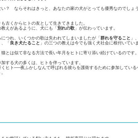
ない？ ならそれはきっと、あなたの家の犬がとっても優秀なのでしょ
りも古くからヒトの友として生きてきました。
の教えがあるように、犬にも「
別れの歌
」が伝わっています。
るにつれ、いくつかの歌は失われてしまいましたが「
群れを守ること
」
」、「
良き犬たること
」の三つの教えは今でも強く犬社会に根付いてい
、猫とは似て非なる方法で長い年月をヒトに寄り添い続けているのです
参加する犬の多くは、ヒトを伴っています。
行くヒト──夜ふかしなんて呼ばれる彼らを護衛するために参加している
う。