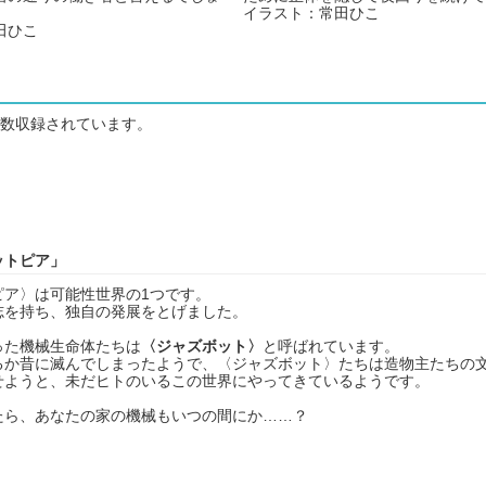
イラスト：常田ひこ
田ひこ
数収録されています。
ットピア」
ピア〉は可能性世界の1つです。
志を持ち、独自の発展をとげました。
った機械生命体たちは
〈ジャズボット〉
と呼ばれています。
るか昔に滅んでしまったようで、〈ジャズボット〉たちは造物主たちの
せようと、未だヒトのいるこの世界にやってきているようです。
たら、あなたの家の機械もいつの間にか……？