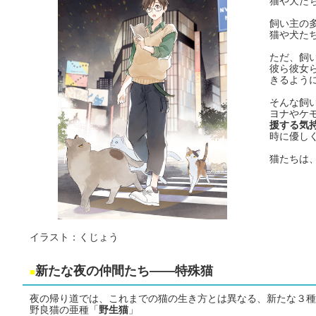
猫や犬た
飼い主の
猫や犬た
ただ、飼
彼ら彼女
きるよう
そんな飼
ヨナやケ
援する気
時に優し
猫たちは
イラスト：くじょう
新たな夜の仲間たち――特殊猫
■
夜の帰り道では、これまでの猫の生き方とは異なる、新たな３種
野良猫の亜種「
野生猫
」