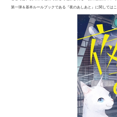
第一弾＆基本ルールブックである『夜のあしあと』に関してはこ