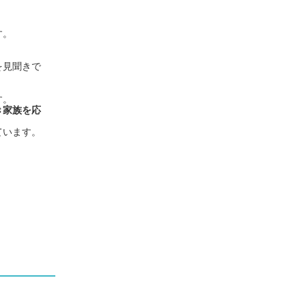
。
す。
を見聞きで
す。
き家族を応
ています。