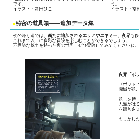
です。
う。
イラスト：常田ひこ
イラスト：常
秘密の道具箱――追加データ集
■
夜の帰り道では
、新たに追加されるエリアやエネミー、夜界
も多
これまで以上に多彩な冒険を楽しむことができるでしょう。
不思議な魅力を持った夜の世界、ぜひ冒険してみてくださいね。
夜界「ボ
〈ボット
機械が意
意志を持
人類がは
を復興さ
もしかし