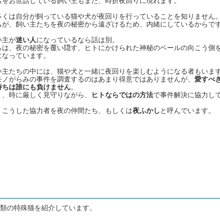
ちをお世話している飼い主もまた、時折夜回りに現れます。
多くは自分が飼っている猫や犬が夜回りを行っていることを知りません
ちが、飼い主たちを夜の秘密から遠ざけるため、内緒にしているからで
い主が
迷い人
になっているなら話は別。
らは、夜の秘密を覆い隠す、ヒトにかけられた神秘のベールの向こう側
になっています。
い主たちの中には、猫や犬と一緒に夜回りを楽しむようになる者もいま
モノがらみの事件を調査するのはあまり得意ではありませんが、
愛すべ
持ちは誰にも負けません
。
く、時に厳しく見守りながら、
ヒトならではの方法
で事件解決に協力し
、こうした協力者を夜の仲間たち、もしくは
夜ふかし
と呼んでいます。
類の特殊猫を紹介しています。