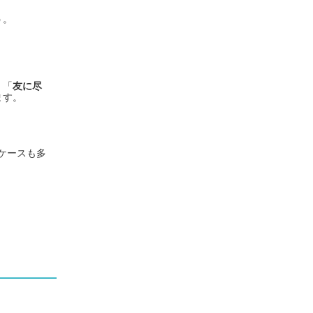
う。
、「
友に尽
ます。
。
ケースも多