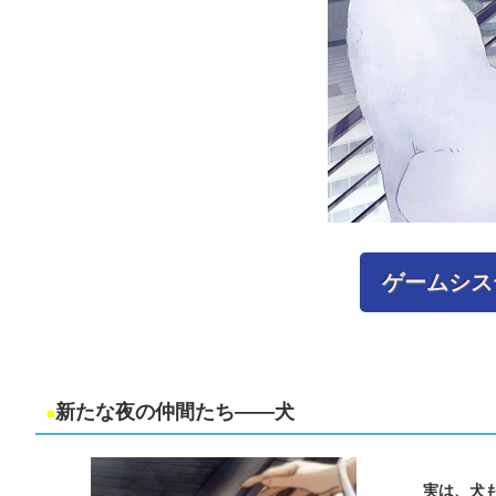
ゲームシス
新たな夜の仲間たち――犬
■
実は、犬