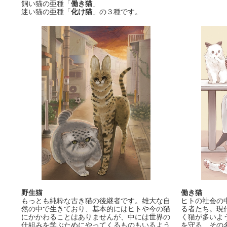
飼い猫の亜種「
働き猫
」
迷い猫の亜種「
化け猫
」の３種です。
野生猫
働き猫
もっとも純粋な古き猫の後継者です。雄大な自
ヒトの社会の
然の中で生きており、基本的にはヒトや今の猫
る者たち。現
にかかわることはありませんが、中には世界の
く猫が多いよ
仕組みを学ぶためにやってくるものもいるよう
を守る、その