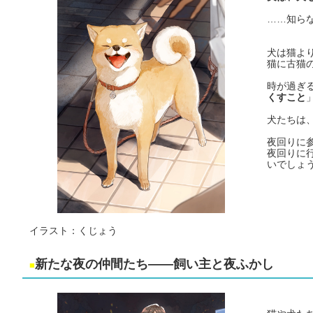
……知ら
犬は猫よ
猫に古猫
時が過ぎ
くすこと
犬たちは
夜回りに
夜回りに
いでしょ
イラスト：くじょう
新たな夜の仲間たち――飼い主と夜ふかし
■