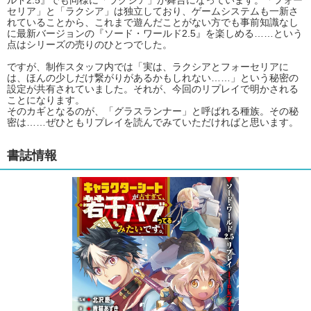
ルド2.5』でも同様に「ラクシア」が舞台になっています。「フォー
セリア」と「ラクシア」は独立しており、ゲームシステムも一新さ
れていることから、これまで遊んだことがない方でも事前知識なし
に最新バージョンの『ソード・ワールド2.5』を楽しめる……という
点はシリーズの売りのひとつでした。
ですが、制作スタッフ内では「実は、ラクシアとフォーセリアに
は、ほんの少しだけ繋がりがあるかもしれない……」という秘密の
設定が共有されていました。それが、今回のリプレイで明かされる
ことになります。
そのカギとなるのが、「グラスランナー」と呼ばれる種族。その秘
密は……ぜひともリプレイを読んでみていただければと思います。
書誌情報