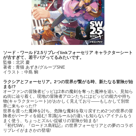
ソード・ワールド2.5リプレイlinkフォーセリア キャラクターシート
が古すぎて、若干バグってるみたいです。
監修：北沢 慶
著者：青猫 あずき/グループSNE
イラスト：中島 鯛
ラクシアとフォーセリア。2つの世界が繋がる時、新たなる冒険が始
まる!?
オーファンの冒険者ピッピは2本の魔剣を奪った魔神を追い、見知ら
ぬ街に辿り着く。現地の冒険者アロンたちにはピッピの能力や持ち
物(キャラクターシート)がおかしく見えており――もしかして別世
界に来ちゃった!?
世界を渡った魔神を討ち、危険な魔剣を取り戻すため2つの世界の冒
険者がパーティを組む! 常識(ルール)の違いも知らないアイテムもう
まく使う、ちょっとズルい掟破りの冒険が始まる!
『初代SW』『ロードス島戦記』の世界フォーセリアとの夢のコラボ
リプレイがまさかの登場!