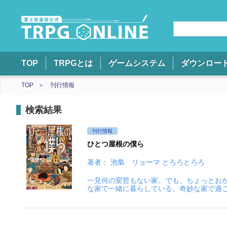
TOP
TRPGとは
ゲームシステム
ダウンロー
TOP
刊行情報
検索結果
刊行情報
ひとつ屋根の僕ら
著者： 池梟 リョーマ とろろとろろ
一見何の変哲もない家。でも、ちょっとおかしな
な家で一緒に暮らしている。奇妙な家で過ご