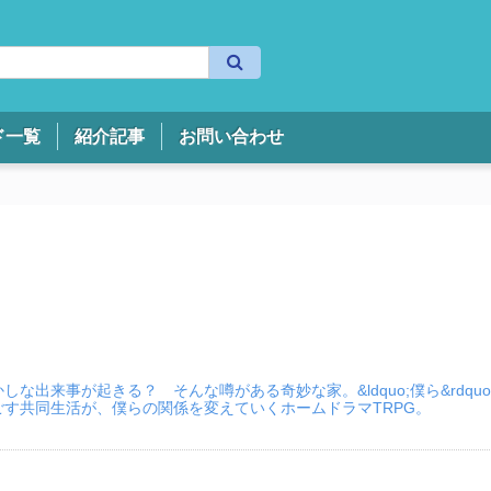
検
索
ド一覧
紹介記事
お問い合わせ
出来事が起きる？ そんな噂がある奇妙な家。&ldquo;僕ら&rdquo
す共同生活が、僕らの関係を変えていくホームドラマTRPG。