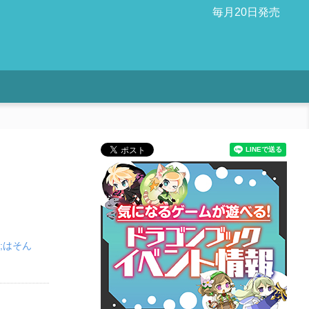
毎月20日発売
;はそん