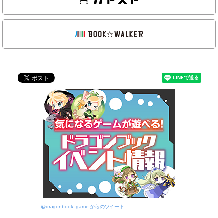
@dragonbook_game からのツイート