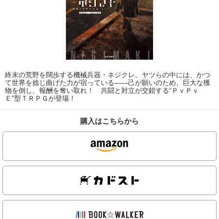
終末の荒野を闊歩する機械兵器・ネジクレ。ヤツらの中には、かつ
て世界を捻じ曲げた力が宿っている――己が願いのため、巨大な獲
物を倒し、報酬を奪い取れ！ 共闘と対立が交錯する“ＰｖＰｖ
Ｅ”型ＴＲＰＧが登場！
購入はこちらから