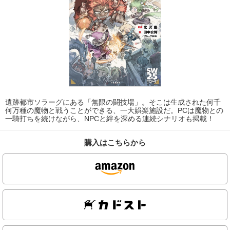
遺跡都市ソラーグにある「無限の闘技場」。そこは生成された何千
何万種の魔物と戦うことができる、一大娯楽施設だ。PCは魔物との
一騎打ちを続けながら、NPCと絆を深める連続シナリオも掲載！
購入はこちらから