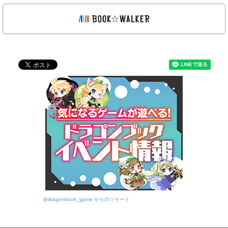
@dragonbook_game からのツイート