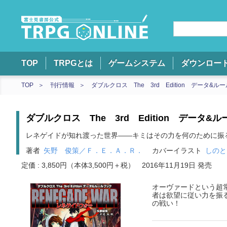
TOP
TRPGとは
ゲームシステム
ダウンロー
TOP
刊行情報
ダブルクロス The 3rd Edition データ&
ダブルクロス The 3rd Edition データ
レネゲイドが知れ渡った世界――キミはその力を何のために振
著者
矢野 俊策／Ｆ．Ｅ．Ａ．Ｒ．
カバーイラスト
しのと
定価 : 3,850円（本体3,500円＋税）
2016年11月19日 発売
オーヴァードという超
者は欲望に従い力を振
の戦い！