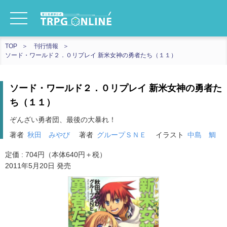
TOP
刊行情報
ソード・ワールド２．０リプレイ 新米女神の勇者たち（１１）
ソード・ワールド２．０リプレイ 新米女神の勇者た
ち（１１）
ぞんざい勇者団、最後の大暴れ！
著者
秋田 みやび
著者
グループＳＮＥ
イラスト
中島 鯛
定価 : 704円（本体640円＋税）
2011年5月20日 発売