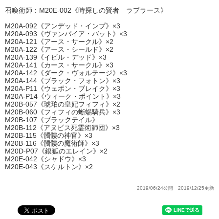
召喚術師：M20E-002《時探しの賢者 ラプラース》
M20A-092《アンデッド・インプ》×3
M20A-093《ヴァンパイア・バット》×3
M20A-121《アース・サークル》×2
M20A-122《アース・シールド》×2
M20A-139《イビル・デッド》×3
M20A-141《カース・サークル》×3
M20A-142《ダーク・ヴォルテージ》×3
M20A-144《ブラック・フォトン》×3
M20A-P11《ウェポン・ブレイク》×3
M20A-P14《ウィーク・ポイント》×3
M20B-057《琥珀の皇妃フィフィ》×2
M20B-060《フィフィの蜥蜴騎兵》×3
M20B-107《ブラックテイル》
M20B-112《アヌビス死霊術師団》×3
M20B-115《髑髏の神官》×3
M20B-116《髑髏の魔術師》×3
M20D-P07《銀狐のエレイン》×2
M20E-042《シャドウ》×3
M20E-043《スケルトン》×2
2019/06/24公開 2019/12/25更新