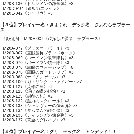
M20B-136《トルクメンの錬金弾》×3
M20D-P07《銀狐のエレイン》
M20E-042《シャドウ》×3
【３位】プレイヤー名：きまぐれ デック名：さよならラプラー
ス
召喚術師：M20E-002《時探しの賢者 ラプラース》
M20A-077《プラズマ・ボール》×3
M20B-067《空賊船長ブラッドホーク》
M20B-069《バードマン攻撃隊長》×3
M20B-070《バードマン銃士隊》×3
M20B-076《鷹眼のウォーシップ》×5
M20B-076《鷹眼のガートシップ》×3
M20B-088《ナイチンゲール》×3
M20B-100《ガトリンク・ヴァイパー》×7
M20B-127《英雄の酒》×3
M20B-128《輝ける蝶の鱗粉》×2
M20B-129《封印の札》×2
M20B-132《魔力のスクロール》×3
M20B-133《シャンヴァーの錬金弾》×3
M20B-134《ダムダムの錬金弾》×3
M20B-135《ティランガの錬金弾》×3
M20B-137《黄金のグレイブ》×3
【４位】プレイヤー名：グリ デック名：アンデッド！！