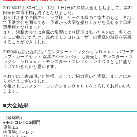
2019年11月30日(土)、12月１日(日)の決勝大会をもちまして、第22
回全日本選手権は終了となりました。
おかげさまで全国のショップ様、サークル様のご協力のもと、各地
で予選大会を開催でき、予選から大変な盛り上がりを見せる全日本
選手権となりました。
また、決勝大会では台風の影響により延期はあったものの、多くの
方にご参加いただき、改めてモンコレユーザーの皆様の熱意を実感
することができました。
2020年も新たな商品「モンスター・コレクションＤｅｕｓ パワーア
ップ・カードセット 双星のシャンバラ」も発売し、モンスター・コ
レクションＤｅｕｓ・モンスター・コレクションＴＣＧともに盛り
上げていきたいと思います。
それではご参加頂いた皆様、そしてご協力頂いた皆様、まことにあ
りがとうございました。
今後ともモンスター・コレクションＤｅｕｓをよろしくお願いいた
します。
■大会結果
（敬称略）
●モンコレTCG部門
優勝:ES
準優勝:フィレン