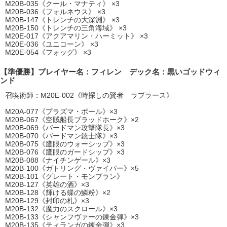
M20B-035《クール・マナティ》 ×3
M20B-036《フォルネウス》 ×3
M20B-147《トレンチの大深淵》 ×3
M20B-150《トレンチの三角海域》 ×3
M20E-017《アクアマリン・ハーミット》 ×3
M20E-036《ユニコーン》 ×3
M20E-054《フォッグ》 ×3
【準優勝】プレイヤー名：フィレン デック名：黒いゴッドウィ
ンド
召喚術師：M20E-002《時探しの賢者 ラプラース》
M20A-077《プラズマ・ボール》×3
M20B-067《空賊船長ブラッドホーク》×2
M20B-069《バードマン攻撃隊長》×3
M20B-070《バードマン銃士隊》×3
M20B-075《鷹眼のウォーシップ》×3
M20B-076《鷹眼のガードシップ》×3
M20B-088《ナイチンゲール》×3
M20B-100《ガトリング・ヴァイパー》×5
M20B-101《グレート・モンブラン》
M20B-127《英雄の酒》×3
M20B-128《輝ける蝶の鱗粉》×2
M20B-129《封印の札》×3
M20B-132《魔力のスクロール》×3
M20B-133《シャンフヴァーの錬金弾》×3
M20B-135《ティランガの錬金弾》×3