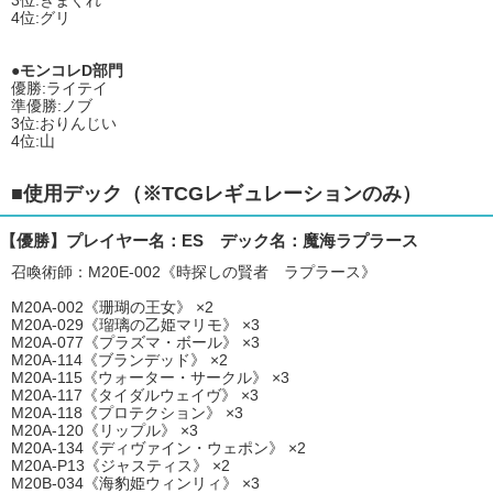
3位:きまぐれ
4位:グリ
●モンコレD部門
優勝:ライテイ
準優勝:ノブ
3位:おりんじい
4位:山
■使用デック（※TCGレギュレーションのみ）
【優勝】プレイヤー名：ES デック名：魔海ラプラース
召喚術師：M20E-002《時探しの賢者 ラプラース》
M20A-002《珊瑚の王女》 ×2
M20A-029《瑠璃の乙姫マリモ》 ×3
M20A-077《プラズマ・ボール》 ×3
M20A-114《ブランデッド》 ×2
M20A-115《ウォーター・サークル》 ×3
M20A-117《タイダルウェイヴ》 ×3
M20A-118《プロテクション》 ×3
M20A-120《リップル》 ×3
M20A-134《ディヴァイン・ウェポン》 ×2
M20A-P13《ジャスティス》 ×2
M20B-034《海豹姫ウィンリィ》 ×3