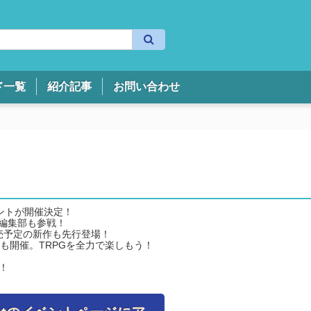
検
索
ド一覧
紹介記事
お問い合わせ
ベントが開催決定！
l編集部も参戦！
売予定の新作も先行登場！
も開催。TRPGを全力で楽しもう！
へ！