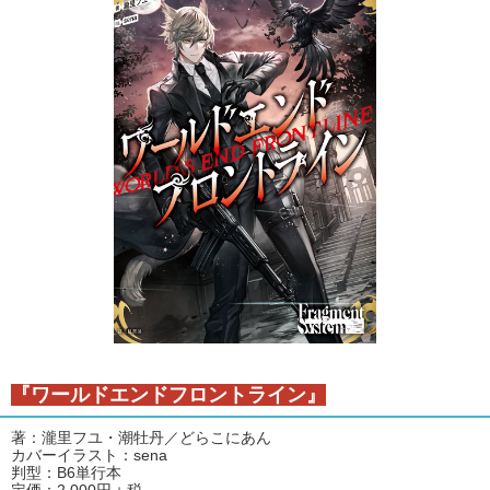
『ワールドエンドフロントライン』
著：瀧里フユ・潮牡丹／どらこにあん
カバーイラスト：sena
判型：B6単行本