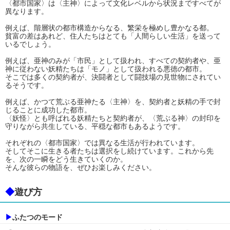
〈都市国家〉は〈主神〉によって文化レベルから状況まですべてが
異なります。
例えば、階層状の都市構造からなる、繁栄を極めし豊かなる都。
貧富の差はあれど、住人たちはとても「人間らしい生活」を送って
いるでしょう。
例えば、亜神のみが「市民」として扱われ、すべての契約者や、亜
神に従わない妖精たちは「モノ」として扱われる悪徳の都市。
そこでは多くの契約者が、決闘者として闘技場の見世物にされてい
るそうです。
例えば、かつて荒ぶる亜神たる〈主神〉を、契約者と妖精の手で封
じることに成功した都市。
〈妖怪〉とも呼ばれる妖精たちと契約者が、〈荒ぶる神〉の封印を
守りながら共生している、平穏な都市もあるようです。
それぞれの〈都市国家〉では異なる生活が行われています。
そしてそこに生きる者たちは選択をし続けています。これから先
を、次の一瞬をどう生きていくのか。
そんな彼らの物語を、ぜひお楽しみください。
◆
遊び方
▶
ふたつのモード