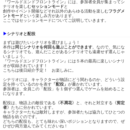
『ワールドエンドフロントライン』には、参加者全員が集まってシ
ナリオを楽しむ
セッションモード
と
創作やイベント開催などそれ以外のあらゆる活動を楽しむ
フラグメ
ントモード
という楽しみ方があります。
ここではセッションモードについてご説明していきます。
▶
シナリオと配役
まずは遊びたいシナリオを選びましょう！
本作は
同じシナリオを何回も遊ぶことができます
。なので、気にな
るシナリオでも、遊んだことがあるシナリオでも遠慮せず選んじゃ
いましょう。
『ワールドエンドフロントライン』には５本の最高に楽しいシナリ
オが収録されています！
こちらは後日紹介予定！ お楽しみに。
シナリオには、キャラクターが物語にどう関わるのか、どういう設
定を持っているのかを表す
「配役」
が書かれています。
参加者は、全員この「配役」を１個ずつ選んでゲームを始めること
になります。
配役は、物語上の敵役である
〈不凋花〉
と、それと対立する
〈剪定
者〉
たちに分かれています。
キャラクターたちは敵対しますが、参加者たちは協力してひとつの
物語を紡ぐのです。
どちらの配役も、とても味わい深いポジションとなりますので、ぜ
ひぜひ両方遊んでみてくださいね！