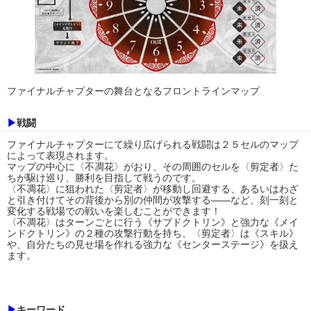
ファイナルチャプターの舞台となるフロントラインマップ
▶
戦闘
ファイナルチャプターにて繰り広げられる戦闘は２５セルのマップ
によって表現されます。
マップの中心に〈不凋花〉がおり、その周囲のセルを〈剪定者〉た
ちが駆け巡り、勝利を目指して戦うのです。
〈不凋花〉に狙われた〈剪定者〉が移動し回避する、あるいはわざ
と引き付けてその背後から別の仲間が攻撃する――など、刻一刻と
変化する戦場での戦いを楽しむことができます！
〈不凋花〉はターンごとに行う《サブドクトリン》と強力な《メイ
ンドクトリン》の２種の攻撃行動を持ち、〈剪定者〉は《スキル》
や、自分たちの見せ場を作れる強力な《センターステージ》を扱え
ます。
▶
キーワード