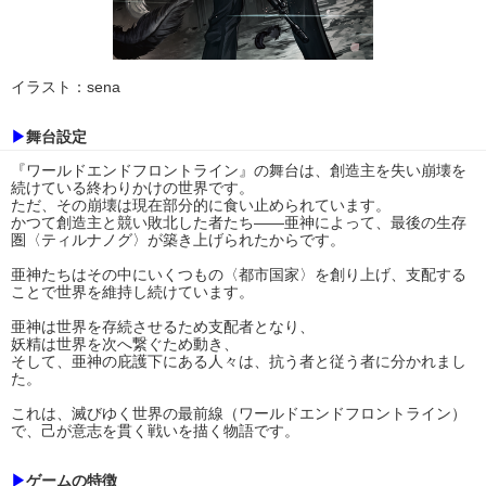
イラスト：sena
▶
舞台設定
『ワールドエンドフロントライン』の舞台は、創造主を失い崩壊を
続けている終わりかけの世界です。
ただ、その崩壊は現在部分的に食い止められています。
かつて創造主と競い敗北した者たち――亜神によって、最後の生存
圏〈ティルナノグ〉が築き上げられたからです。
亜神たちはその中にいくつもの〈都市国家〉を創り上げ、支配する
ことで世界を維持し続けています。
亜神は世界を存続させるため支配者となり、
妖精は世界を次へ繋ぐため動き、
そして、亜神の庇護下にある人々は、抗う者と従う者に分かれまし
た。
これは、滅びゆく世界の最前線（ワールドエンドフロントライン）
で、己が意志を貫く戦いを描く物語です。
▶
ゲームの特徴