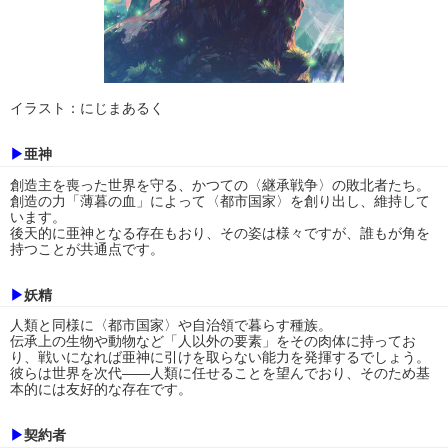
イラスト：にじまあるく
▶
亜神
創造主を喪った世界を守る、かつての〈継承戦争〉の敗北者たち。
創造の力「薄暮の血」によって〈都市国家〉を創り出し、維持して
います。
後天的に亜神となる存在もおり、その姿は様々ですが、誰もが角を
持つことが共通点です。
▶
妖精
人類と同様に〈都市国家〉や自治領で暮らす種族。
伝承上の生物や動物など「人以外の要素」をその肉体に持ってお
り、戦いになれば亜神に引けを取らない能力を発揮するでしょう。
彼らは世界を次代――人類に任せることを望んでおり、そのため基
本的には友好的な存在です。
▶
契約者