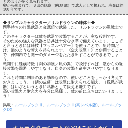
とのほうが多く見られます。
卵から生まれて、３回の脱皮（約30 歳）で成人として扱われ、寿命は約
300 年です。
◆サンプルキャラクター／リルドラケンの練体士◆
両手持ちの打撃武器と金属鎧で武装した、リルドラケンの重戦士で
す。
このキャラクターは敵を武器で攻撃することが、主な役割です。
そのための強力な武器と防具は十分な水準で備えています。ここぞ
と言うときには練技【マッスルベアー】を使うことで、短時間だ
け、熊のような膂力を得られます。《全力攻撃Ⅰ》と併用すること
で、仲間内でも随一のダメージをたたき出すことができるでしょ
う。
戦闘中に種族特徴［剣の加護／風の翼］で飛行すれば、敵からの近
接攻撃を回避しやすくなり、自身の攻撃も命中させやすくなりま
す。
これも時間に制限のある効果なので、使いどころをしっかり考えて
おきましょう。［鱗の皮膚］は攻撃に耐えられる能力、［尻尾が武
器］はいざというときに武器として扱える能力です。
高い攻撃力と耐久力を存分に発揮し、敵の前に立ちはだかりましょ
う！
掲載：
ルールブックⅡ
、
ルールブックⅢ(高レベル版)
、
ルールブッ
クDX
キャラクターシートなどはこちらから！