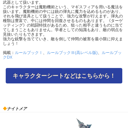
武器として扱います。
このキャラクターは魔動機術という、マギスフィアを用いる魔法を
扱います。魔動機術の中には銃の弾丸に魔力を込めるものがあり、
それを飛び道具として扱うことで、強力な攻撃が行えます。弾丸の
種類は豊富で、中には仲間を回復させるものもあります。《ターゲ
ッティング》の戦闘特技があるため、狙った相手と違うものに当て
てしまうこともありません。学者としての知識もあり、敵の弱点を
見抜いたりもできます。
強力な銃撃を当てていき、敵を倒して仲間の被害を最小限に抑えま
しょう！
掲載：
ルールブックⅠ
、
ルールブックⅢ(高レベル版)
、
ルールブッ
クDX
キャラクターシートなどはこちらから！
◆
ナイトメア