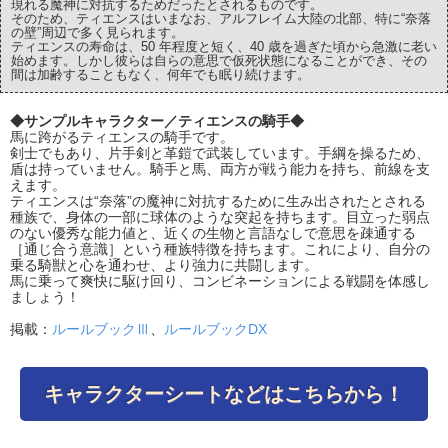
現れる魔神に対抗するためだったとされるものです。
そのため、ティエンスはいまなお、アルフレイム大陸の北部、特に“奈落
の壁”周辺で多く見られます。
ティエンスの寿命は、50 年程度と短く、40 歳を過ぎた頃から急激に老い
始めます。しかし彼らは自らの意思で仮死状態になることができ、その
間は加齢することもなく、何年でも眠り続けます。
◆サンプルキャラクター／ティエンスの騎手◆
馬に跨がるティエンスの騎手です。
剣士でもあり、片手剣と革鎧で武装しています。手綱を操るため、
盾は持っていません。騎手と馬、両方が戦う能力を持ち、前線を支
えます。
ティエンスは“奈落”の魔神に対抗するために生み出されたとされる
種族で、身体の一部に球体のような突起を持ちます。目立った弱点
のない優秀な能力値と、近くの生物と言語なしで意思を疎通する
［通じ合う意識］という種族特徴を持ちます。これにより、自分の
乗る騎獣と心を通わせ、より強力に共闘します。
馬に乗って爽快に駆け回り、コンビネーションによる戦闘を体感し
ましょう！
掲載：
ルールブックⅢ
、
ルールブックDX
キャラクターシートなどはこちらから！