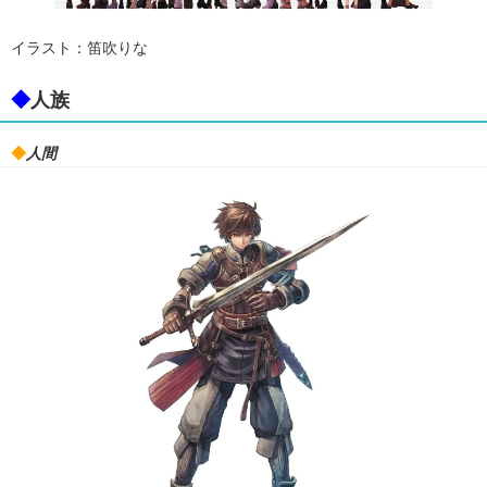
イラスト：笛吹りな
◆
人族
◆
人間