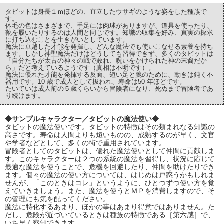
タビットは身長１ｍほどの、直立したウサギのような姿をした種族で
す。
体毛の色はさまざまで、手足には肉球がありますが、道具を使ったり、
靴を履いたりするのは人間と同じです。知識の収集を好み、真実の探求
に打ち込むことを生きがいとしています。
魔法に卓越した才能を発揮し、どんな魔法でも使いこなせる素養を持ち
ます。しかし神聖魔法だけはどうしても習得できず、多くのタビットは
「自分たちが太古の神々の戦で敗れ、呪いをかけられた神の末裔だか
ら」だと考えているようです（真相は不明です）。
魔法に優れた才能を発揮する反面、短い足と腕のために、動きは鈍く不
器用です。10 歳で成人として扱われ、寿命は50 年ほどです。
たいていは成人前の５歳くらいから冒険者になり、死ぬまで冒険者であ
り続けます。
◆サンプルキャラクター／タビットの魔法使い◆
タビットの魔法使いです。タビットの特徴はその類まれなる知識の
高さです。寿命は人間よりも短いものの、成熟するのが早く、文官
や学者などとして、多くの街で重用されています。
冒険者としてのタビットは、優れた魔法使いとして仲間に貢献しま
す。このキャラクターは２つの系統の魔法を習得し、状況に応じて
最適な魔法を使うことで、危機を回避したり、仲間を助けたりでき
ます。個々の魔法の使い方については、はじめは戸惑うかもしれま
せんが、「このときはコレ」というように、ひとつずつ使い方を覚
えていきましょう。また、魔法を使うとＭＰを消費しますので、そ
の管理にも気を配ってください。
魔法に特化するあまり、ほかの事はあまり得意ではありません。た
だし、危険が近づいているときは種族の特徴である［第六感］で、
いち早く察知できます。