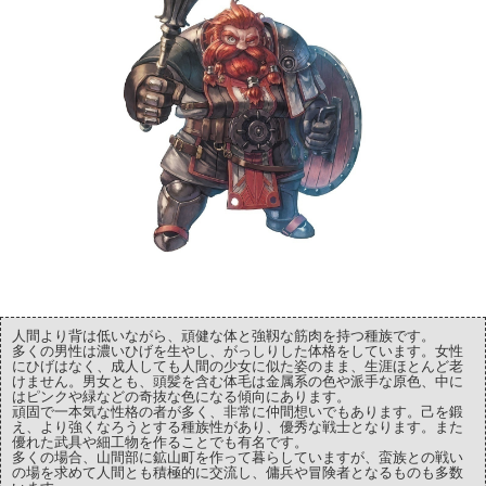
人間より背は低いながら、頑健な体と強靱な筋肉を持つ種族です。
多くの男性は濃いひげを生やし、がっしりした体格をしています。女性
にひげはなく、成人しても人間の少女に似た姿のまま、生涯ほとんど老
けません。男女とも、頭髪を含む体毛は金属系の色や派手な原色、中に
はピンクや緑などの奇抜な色になる傾向にあります。
頑固で一本気な性格の者が多く、非常に仲間想いでもあります。己を鍛
え、より強くなろうとする種族性があり、優秀な戦士となります。また
優れた武具や細工物を作ることでも有名です。
多くの場合、山間部に鉱山町を作って暮らしていますが、蛮族との戦い
の場を求めて人間とも積極的に交流し、傭兵や冒険者となるものも多数