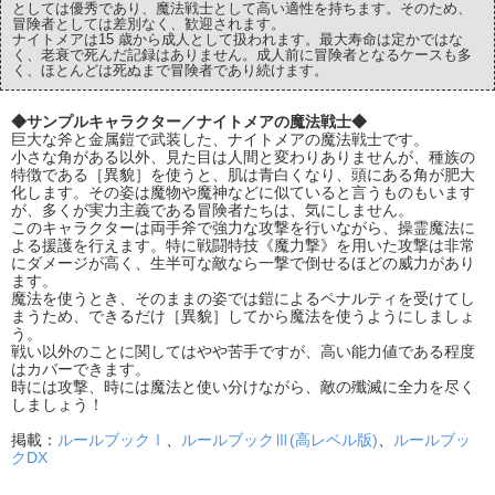
としては優秀であり、魔法戦士として高い適性を持ちます。そのため、
冒険者としては差別なく、歓迎されます。
ナイトメアは15 歳から成人として扱われます。最大寿命は定かではな
く、老衰で死んだ記録はありません。成人前に冒険者となるケースも多
く、ほとんどは死ぬまで冒険者であり続けます。
◆サンプルキャラクター／ナイトメアの魔法戦士◆
巨大な斧と金属鎧で武装した、ナイトメアの魔法戦士です。
小さな角がある以外、見た目は人間と変わりありませんが、種族の
特徴である［異貌］を使うと、肌は青白くなり、頭にある角が肥大
化します。その姿は魔物や魔神などに似ていると言うものもいます
が、多くが実力主義である冒険者たちは、気にしません。
このキャラクターは両手斧で強力な攻撃を行いながら、操霊魔法に
よる援護を行えます。特に戦闘特技《魔力撃》を用いた攻撃は非常
にダメージが高く、生半可な敵なら一撃で倒せるほどの威力があり
ます。
魔法を使うとき、そのままの姿では鎧によるペナルティを受けてし
まうため、できるだけ［異貌］してから魔法を使うようにしましょ
う。
戦い以外のことに関してはやや苦手ですが、高い能力値である程度
はカバーできます。
時には攻撃、時には魔法と使い分けながら、敵の殲滅に全力を尽く
しましょう！
掲載：
ルールブックⅠ
、
ルールブックⅢ(高レベル版)
、
ルールブッ
クDX