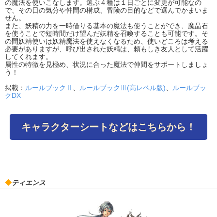
の魔法を使いこなします。選ぶ４種は１日ごとに変更が可能なの
で、その日の気分や仲間の構成、冒険の目的などで選んでかまいま
せん。
また、妖精の力を一時借りる基本の魔法も使うことができ、魔晶石
を使うことで短時間だけ望んだ妖精を召喚することも可能です。そ
の間妖精使いは妖精魔法を使えなくなるため、使いどころは考える
必要がありますが、呼び出された妖精は、頼もしき友人として活躍
してくれます。
属性の特徴を見極め、状況に合った魔法で仲間をサポートしましょ
う！
掲載：
ルールブックⅡ
、
ルールブックⅢ(高レベル版)
、
ルールブッ
クDX
キャラクターシートなどはこちらから！
◆
ティエンス