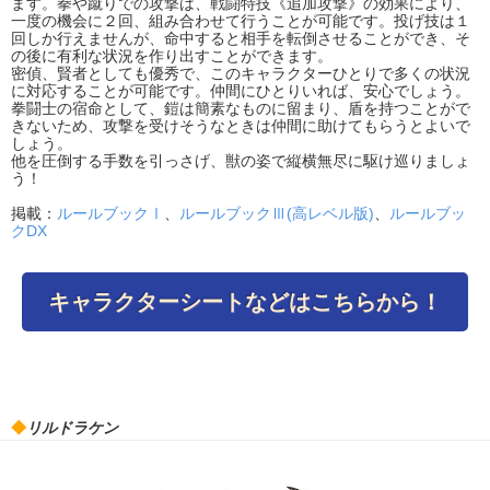
ます。拳や蹴りでの攻撃は、戦闘特技《追加攻撃》の効果により、
一度の機会に２回、組み合わせて行うことが可能です。投げ技は１
回しか行えませんが、命中すると相手を転倒させることができ、そ
の後に有利な状況を作り出すことができます。
密偵、賢者としても優秀で、このキャラクターひとりで多くの状況
に対応することが可能です。仲間にひとりいれば、安心でしょう。
拳闘士の宿命として、鎧は簡素なものに留まり、盾を持つことがで
きないため、攻撃を受けそうなときは仲間に助けてもらうとよいで
しょう。
他を圧倒する手数を引っさげ、獣の姿で縦横無尽に駆け巡りましょ
う！
掲載：
ルールブックⅠ
、
ルールブックⅢ(高レベル版)
、
ルールブッ
クDX
キャラクターシートなどはこちらから！
◆
リルドラケン