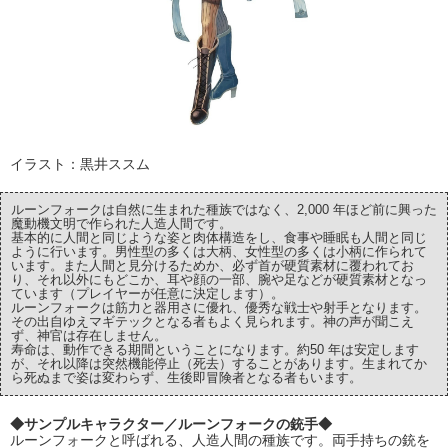
イラスト：黒井ススム
ルーンフォークは自然に生まれた種族ではなく、2,000 年ほど前に興った
魔動機文明で作られた人造人間です。
基本的に人間と同じような姿と肉体構造をし、食事や睡眠も人間と同じ
ように行います。男性型の多くは大柄、女性型の多くは小柄に作られて
います。また人間と見分けるためか、必ず首が硬質素材に覆われてお
り、それ以外にもどこか、耳や顔の一部、腕や足などが硬質素材となっ
ています（プレイヤーが任意に決定します）。
ルーンフォークは筋力と器用さに優れ、優秀な戦士や射手となります。
その出自ゆえマギテックとなる者もよく見られます。神の声が聞こえ
ず、神官は存在しません。
寿命は、動作できる期間ということになります。約50 年は安定します
が、それ以降は突然機能停止（死去）することがあります。生まれてか
ら死ぬまで姿は変わらず、生後即冒険者となる者もいます。
◆サンプルキャラクター／ルーンフォークの銃手◆
ルーンフォークと呼ばれる、人造人間の種族です。両手持ちの銃を