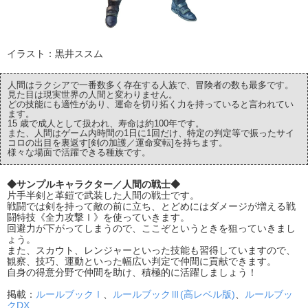
イラスト：黒井ススム
人間はラクシアで一番数多く存在する人族で、冒険者の数も最多です。
見た目は現実世界の人間と変わりません。
どの技能にも適性があり、運命を切り拓く力を持っていると言われてい
ます。
15 歳で成人として扱われ、寿命は約100年です。
また、人間はゲーム内時間の1日に1回だけ、特定の判定等で振ったサイ
コロの出目を裏返す[剣の加護／運命変転]を持ちます。
様々な場面で活躍できる種族です。
◆サンプルキャラクター／人間の戦士◆
片手半剣と革鎧で武装した人間の戦士です。
戦闘では剣を持って敵の前に立ち、とどめにはダメージが増える戦
闘特技《全力攻撃Ⅰ》を使っていきます。
回避力が下がってしまうので、ここぞというときを狙っていきまし
ょう。
また、スカウト、レンジャーといった技能も習得していますので、
観察、技巧、運動といった幅広い判定で仲間に貢献できます。
自身の得意分野で仲間を助け、積極的に活躍しましょう！
掲載：
ルールブックⅠ
、
ルールブックⅢ(高レベル版)
、
ルールブッ
クDX