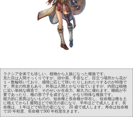
ラクシア全体でも珍しい、植物から人族になった種族です。
見た目は人間そっくりですが、頭や肩、手首など、目立つ場所から花が
１～数輪咲いており、感情に応じて咲いたりしおれたりするのが特徴で
す。男女の性差もあり、外形は人間とかなり似ていますが、内部は植物
に近い単純な構造で、そのせいか生命力、耐久力に優れます。睡眠が不
要であったり、種の形で子を成すなど、かなり特殊な種族です。
能力的に差異はないものの、短命種と長命種が存在し、短命種は種を土
に植えてから1 週間ほどで幼児の姿になり、半年ほどで成人します。長
命種は、１年ほどで幼児の姿になり、20 歳で成人します。寿命は短命種
で10 年程度、長命種で300 年程度生きます。