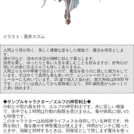
イラスト：黒井ススム
人間より背が高く、美しく優雅な姿をした種族で、魔法を得意としま
す。
湖や川など、淡水の水辺や湖畔に好んで暮らします。
自然を愛し、ゆったりと長い人生を楽しむことを好みますが、好奇心が
強いため旅に出るエルフも珍しくありません。
人間よりもやや華奢で頭がよいので、魔法を使うのに適した能力をして
います。すばやくて器用な者も多いので、レンジャーやフェンサー、シ
ューターにも向いています。15 歳で成人と扱われ、最大寿命は約500 年
です。たいていは成人してから冒険者になり、300 歳程度からゆっくり
と老い始めます。
◆サンプルキャラクター／エルフの神官剣士◆
小剣と小型の盾を持つ、エルフの神官剣士です。水に近しい種族
で、水中でも１時間は行動の制限を受けません。毒や病気に強いの
も特徴です。
このキャラクターは始祖神ライフォスを信仰している神官です。仲
間を助け、傷を癒やす神聖魔法が使えます。仲間がピンチに陥った
ときや、強敵と対峙するときは、回復役として惜しまず魔法を使っ