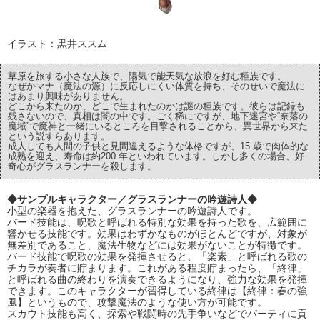
イラスト：黒井ススム
草原を旅する小さな人族で、陽気で能天気な放浪を好む種族です。
なぜかマナ（魔法の源）に反応しにくい体質を持ち、そのせいで魔法に
はあまり興味がありません。
どこから来たのか、どこで生まれたのかは謎の種族です。彼らは記録も
残さないので、真相は闇の中です。ごく稀にですが、地下迷宮や“奈落の
魔域”で魔神と一緒にいるところを目撃されることから、異世界から来た
という説すらあります。
成人しても人間の子供と見間違えるような体格ですが、15 歳で肉体的な
成熟を迎え、寿命は約200 年といわれています。しかし多くの場合、好
奇心がグラスランナーを殺します。
◆サンプルキャラクター／グラスランナーの吟遊詩人◆
小型の楽器を抱えた、グラスランナーの吟遊詩人です。
バード技能は、呪歌と呼ばれる特別な効果を持った歌を、広範囲に
響かせる技能です。効果はわずかなものがほとんどですが、対象が
無差別であること、魔法生物などには効果がないことが特徴です。
バード技能で呪歌の効果を発揮させると、「楽素」と呼ばれる歌の
チカラが奏者に貯まります。これがある程度貯まったら、「終律」
と呼ばれる曲の終わりを演奏できるようになり、強力な効果を発揮
できます。このキャラクターが習得している終律は【終律：春の強
風】というもので、攻撃魔法のような使い方が可能です。
スカウト技能も高く、探索や戦闘時の先手争いなどでパーティに貢