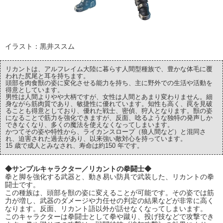
イラスト：黒井ススム
リカントは、アルフレイム大陸に暮らす人間型種族で、豊かな体毛に覆
われた尻尾と耳を持ちます。
頭部を肉食獣の姿に変化させる能力を持ち、主に野外での生活や活動を
得意としています。
男性は人間よりやや大柄ですが、女性は人間とあまり変わりません。細
身ながら筋肉質であり、敏捷性に優れています。知性も高く、罠を見破
ることも得意としており、優れた戦士、密偵、狩人となります。獣の姿
になることで筋力を強化できますが、反面、唸るような独特の発声しか
できなくなり、多くの魔法を使えなくなってしまいます。
かつてその姿や特性から、ライカンスロープ（狼人間など）と混同さ
れ、迫害された過去があり、以来強い敵対心を持っています。
15 歳で成人とみなされ、寿命は約150 年です。
◆サンプルキャラクター／リカントの拳闘士◆
拳と脚を強化する武器と、動き易い防具で武装した、リカントの拳
闘士です。
この種族は、頭部を獣の姿に変えることが可能です。その姿では筋
力が増し、武器のダメージや力任せの判定の結果などが非常に高く
なります。反面、リカント語以外が話せなくなってしまいます。
このキャラクターは拳闘士として拳や蹴り、投げ技などで攻撃でき