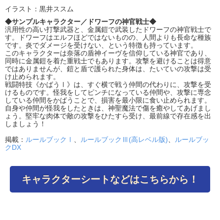
イラスト：黒井ススム
◆サンプルキャラクター／ドワーフの神官戦士◆
汎用性の高い打撃武器と、金属鎧で武装したドワーフの神官戦士で
す。ドワーフはエルフほどではないものの、人間よりも長命な種族
です。炎でダメージを受けない、という特徴も持っています。
このキャラクターは奈落の盾神イーヴを信仰している神官であり、
同時に金属鎧を着た重戦士でもあります。攻撃を避けることは得意
ではありませんが、鎧と盾で護られた身体は、たいていの攻撃は受
け止められます。
戦闘特技《かばうⅠ》は、すぐ横で戦う仲間の代わりに、攻撃を受
けるものです。怪我をしてピンチになっている仲間や、攻撃に専念
している仲間をかばうことで、損害を最小限に食い止められます。
自身や仲間が怪我をしたときは、神聖魔法で傷を癒やしてあげまし
ょう。堅牢な肉体で敵の攻撃をひたすら受け、最前線で存在感を出
しましょう！
掲載：
ルールブックⅠ
、
ルールブックⅢ(高レベル版)
、
ルールブッ
クDX
キャラクターシートなどはこちらから！