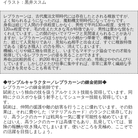
イラスト：黒井ススム
レプラカーンは、古代魔法文明時代には存在したとされる種族ですが、
よく知られるようになったのは、魔動機文明時代になってからです。
身長は総じて人間の子供程度しかなく、男性で平均130㎝程度、女性で
120㎝程度です。毛の生えた大きな耳が特徴であり、男性は豊かな髭をた
くわえています。この髭のせいでドワーフと見間違えられることがあり
ますが、レプラカーンのほうがかなり小柄かつ華奢で、機敏です。ま
た、総じて人見知りであり、見知らぬ相手と出会えば、すぐに種族特徴
である［姿なき職人］の力を用い、消えてしまいます。
機械いじりや細工物を得意とし、いまでもマギテック協会でその才能を
発揮しているレプラカーンの姿を見ることができます。
寿命は比較的長く、約200 年ほどです。そのため、性格はややのんびり
しています。しかしひとたび仕事に集中すれば、非常に素早く繊細な手
さばきを見せることも有名です。
◆サンプルキャラクター／レプラカーンの錬金術師◆
レプラカーンの錬金術師です。
賦術という独自の技を扱うアルケミスト技能を習得しています。同
時にクロスボウを扱う射手としてシューター技能も習得していま
す。
賦術は、仲間の援護や敵の妨害を行うことに優れています。その効
果は、それに費やした〈マテリアルカード〉のランクに依存してお
り、高ランクのカードは戦局を一気に覆す可能性を秘めています。
とはいえ、高ランクのカードは高価でもあり、乱発していては、冒
険の報酬が吹き飛んでしまいます。使いどころを見極め、ここぞで
の活躍を目指しましょう。