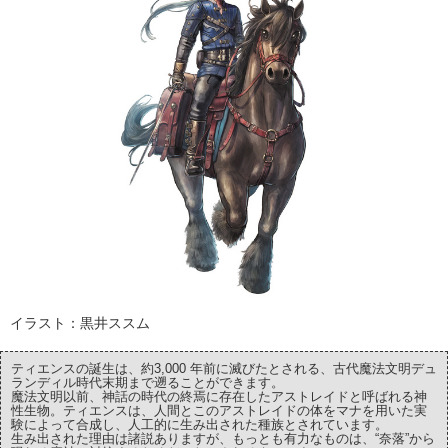
イラスト：黒井ススム
ティエンスの誕生は、約3,000 年前に滅びたとされる、古代魔法文明デュ
ランディル時代末期まで遡ることができます。
魔法文明以前、神話の時代の終焉に存在したアストレイドと呼ばれる神
性生物。ティエンスは、人間とこのアストレイドの体をマナを用いた実
験によって合成し、人工的に生み出された種族とされています。
生み出された理由は諸説ありますが、もっとも有力なものは、“奈落”から