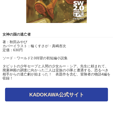
女神の国の逃亡者
著：秋田みやび
カバーイラスト：輪くすさが・真嶋杏次
定価：630円
ソード・ワールド2.0待望の初短編小説集
タビットの少年セーブと人間の少女ルー・シア。先生に頼まれて、
廃棄神殿の調査に向かった二人は蛮族の小隊と遭遇する。恐るべき
相手からの逃亡劇が始まった！ 表題作を含む、冒険者の物語4編を
収録！
KADOKAWA公式サイト