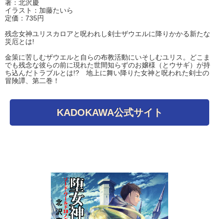
著：北沢慶
イラスト：加藤たいら
定価：735円
残念女神ユリスカロアと呪われし剣士ザウエルに降りかかる新たな
災厄とは!
金策に苦しむザウエルと自らの布教活動にいそしむユリス。どこま
でも残念な彼らの前に現れた世間知らずのお嬢様（とウサギ）が持
ち込んだトラブルとは!? 地上に舞い降りた女神と呪われた剣士の
冒険譚、第二巻！
KADOKAWA公式サイト