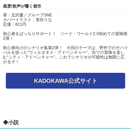
風雲!歌声が響く都市
著：北沢慶／グループSNE
カバーイラスト：笛吹りな
定価：821円
初心者をばっちりサポート！ ソード・ワールド2.0初めての冒険第
2弾！
初心者向けのシナリオ集第2弾！ 今回のテーマは、野外でのサバイ
バルを扱った“ウィルダネス・アドベンチャー”。街での冒険を楽し
む“シティ・アドベンチャー”。これでシナリオの可能性は無限に広
がるぞ！
KADOKAWA公式サイト
◆小説