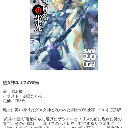
堕女神ユリスの栄光
著：北沢慶
イラスト：加藤たいら
定価：798円
地上に舞い降りたダメ女神と呪われた剣士の冒険譚、ついに完結!!
"終末の巨人"退治を成し遂げたザウエルとユリスの前に現れた謎の
青年。その正体は――ユリスの元カレ!? 動揺するザウエルに、
「街にドラゴンの大群が迫っている」との報が届き……。堕女神ユ