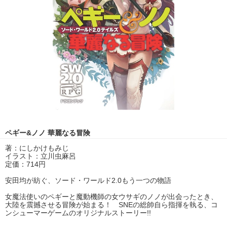
ペギー&ノノ 華麗なる冒険
著：にしかけもみじ
イラスト：立川虫麻呂
定価：714円
安田均が紡ぐ、ソード・ワールド2.0もう一つの物語
女魔法使いのペギーと魔動機師の女ウサギのノノが出会ったとき、
大陸を震撼させる冒険が始まる！ SNEの総帥自ら指揮を執る、コ
ンシューマーゲームのオリジナルストーリー!!