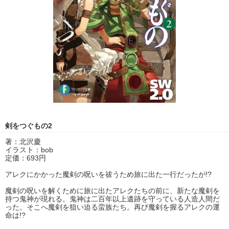
剣をつぐもの2
著：北沢慶
イラスト：bob
定価：693円
アレクにかかった魔剣の呪いを祓うため旅に出た一行だったが!?
魔剣の呪いを解くために旅に出たアレクたちの前に、新たな魔剣を
持つ鬼神が現れる。鬼神は二百年以上遺跡を守っている人造人間だ
った。そこへ魔剣を狙い迫る蛮族たち。再び魔剣を握るアレクの運
命は!?