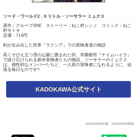
ソード・ワールド2．0 リトル・ソーサラー ミュクス
原作：グループSNE ストーリー：ねこ村シンノ コミック：ねこ
村モトキ
定価：714円
剣が生み出した世界『ラクシア』での冒険者達の物語
高くそびえ立つ雪の山脈に囲まれた街、学園都市『ナイムハイラ』
で繰り広げられる新米冒険者たちの物語。ソーサラーのミュクス
は、個性的なメンバーたちと、一人前の冒険者になれるように、頑
張る毎日なのです!!
KADOKAWA公式サイト
2018/06/06公開 2018/06/28更新