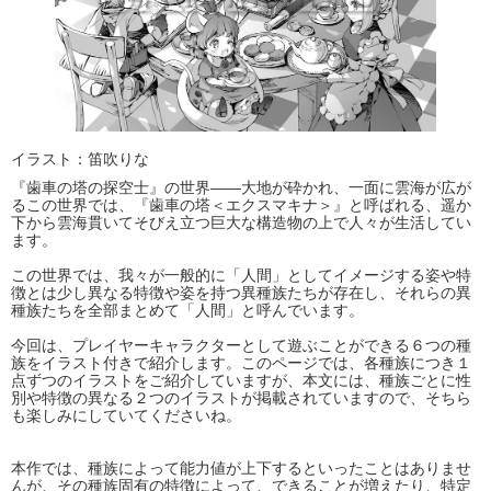
イラスト：笛吹りな
『歯車の塔の探空士』の世界――大地が砕かれ、一面に雲海が広が
るこの世界では、『歯車の塔＜エクスマキナ＞』と呼ばれる、遥か
下から雲海貫いてそびえ立つ巨大な構造物の上で人々が生活してい
ます。
この世界では、我々が一般的に「人間」としてイメージする姿や特
徴とは少し異なる特徴や姿を持つ異種族たちが存在し、それらの異
種族たちを全部まとめて「人間」と呼んでいます。
今回は、プレイヤーキャラクターとして遊ぶことができる６つの種
族をイラスト付きで紹介します。このページでは、各種族につき１
点ずつのイラストをご紹介していますが、本文には、種族ごとに性
別や特徴の異なる２つのイラストが掲載されていますので、そちら
も楽しみにしていてくださいね。
本作では、種族によって能力値が上下するといったことはありませ
んが、その種族固有の特徴によって、できることが増えたり、特定