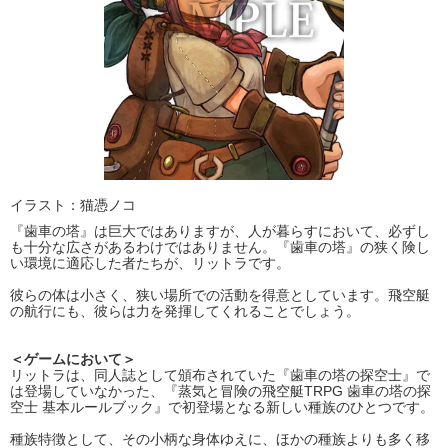
イラスト：猫憑ノコ
『歯車の塔』は巨大ではありますが、人が暮らすにおいて、必ずし
も十分な広さがあるわけではありません。『歯車の塔』の狭く険し
い環境に適応した者たちが、リットラです。
彼らの体は小さく、狭い場所での活動を得意としています。飛空艇
の航行にも、彼らは力を発揮してくれることでしょう。
＜ゲームにおいて＞
リットラは、同人誌として頒布されていた『歯車の塔の探空士』で
は登場していなかった、『蒸気と冒険の飛空艇TRPG 歯車の塔の探
空士 基本ルールブック』で初登場となる新しい種族のひとつです。
種族特徴として、その小柄な身体ゆえに、ほかの種族よりも多く移