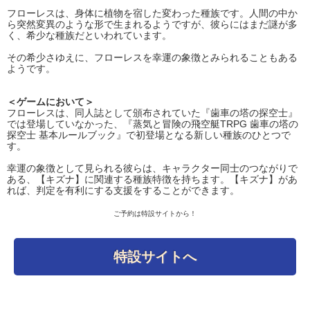
フローレスは、身体に植物を宿した変わった種族です。人間の中か
ら突然変異のような形で生まれるようですが、彼らにはまだ謎が多
く、希少な種族だといわれています。
その希少さゆえに、フローレスを幸運の象徴とみられることもある
ようです。
＜ゲームにおいて＞
フローレスは、同人誌として頒布されていた『歯車の塔の探空士』
では登場していなかった、『蒸気と冒険の飛空艇TRPG 歯車の塔の
探空士 基本ルールブック』で初登場となる新しい種族のひとつで
す。
幸運の象徴として見られる彼らは、キャラクター同士のつながりで
ある、【キズナ】に関連する種族特徴を持ちます。【キズナ】があ
れば、判定を有利にする支援をすることができます。
ご予約は特設サイトから！
特設サイトへ