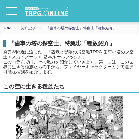
TOP
紹介記事
『歯車の塔の探空士』特集①「種族紹介」
『歯車の塔の探空士』特集①「種族紹介」
発売が間近に迫った、『蒸気と冒険の飛空艇TRPG 歯車の塔の探空
士＜スカイノーツ＞ 基本ルールブック』。
このコラムでは、その魅力を紹介していきます。第１回は、この世
界に生きる種族たちの中から、プレイヤーキャラクターとして選択
可能な種族を紹介します。
この空に生きる種族たち