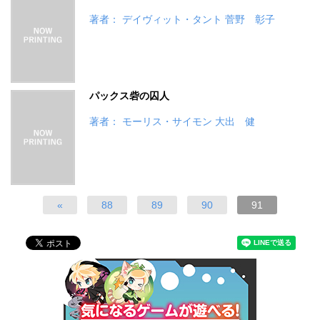
著者： デイヴィット・タント 菅野 彰子
パックス砦の囚人
著者： モーリス・サイモン 大出 健
«
88
89
90
91