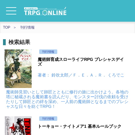
TOP
刊行情報
検索結果
刊行情報
魔術師育成スローライフRPG プレシャスデイ
ズ
著者： 鈴吹太郎／Ｆ．Ｅ．Ａ．Ｒ． くろでこ
魔術師見習いとして師匠とともに修行の旅に出かけよう。各地の
塔に秘蔵される魔術書を読んだり、モンスター討伐の依頼を受け
たりして師匠との絆を深め、一人前の魔術師となるまでのプレシ
ャスな日々を紡ぐTRPG！
刊行情報
トーキョー・ナイトメア1 基本ルールブック