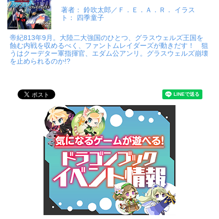
著者： 鈴吹太郎／Ｆ．Ｅ．Ａ．Ｒ． イラス
ト： 四季童子
帝紀813年9月。大陸二大強国のひとつ、グラスウェルズ王国を
蝕む内戦を収めるべく、ファントムレイダーズが動きだす！ 狙
うはクーデター軍指揮官、エダム公アンリ。グラスウェルズ崩壊
を止められるのか!?