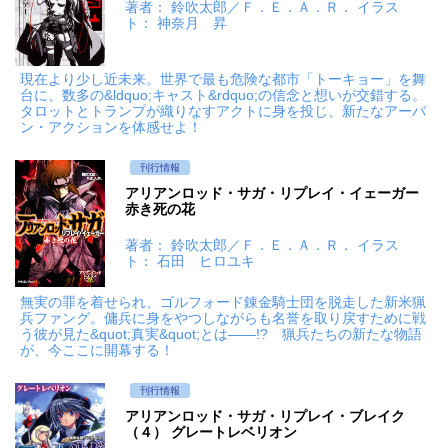
著者： 鈴吹太郎／Ｆ．Ｅ．Ａ．Ｒ． イラス
ト： 神奈月 昇
現在より少し近未来。世界で最も危険な都市「トーキョー」を舞
台に、数多の&ldquo;キャスト&rdquo;の信念と想いが交錯する。
タロットとトランプが織りなすアクトに身を投じ、新たなアーバ
ン・アクションを体感せよ！
刊行情報
アリアンロッド・サガ・リプレイ・イェーガー
赤き死の花
著者： 鈴吹太郎／Ｆ．Ｅ．Ａ．Ｒ． イラス
ト： 石田 ヒロユキ
無実の罪を着せられ、ゴルフォード錬金騎士団を脱走した新米猟
兵ファング。傭兵に身をやつしながらも名誉を取り戻すために戦
う彼が見た&quot;真実&quot;とは――!? 猟兵たちの新たな物語
が、今ここに開幕する！
刊行情報
アリアンロッド・サガ・リプレイ・ブレイク
（４） グレートレベリオン