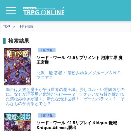
TOP
刊行情報
検索結果
刊行情報
ソード・ワールド2.5サプリメント 泡沫世界 魔
王宮殿
北沢 慶 著者： 清松みゆき／グループＳＮＥ
マニアニ
舞台は人族と魔王が争う世界の魔王城。少しユル～い雰囲気なの
に、なぜか理不尽と危険だらけ――!? ラクシアから解き放たれ
た清松みゆきが描く、新たな泡沫世界！ ゲームバランス？ そ
んなものがあるとでも？
刊行情報
ソード・ワールド2.5リプレイ &ldquo;魔域
&rdquo;&times;脱出