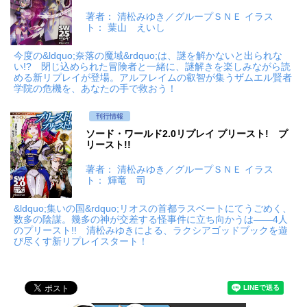
著者： 清松みゆき／グループＳＮＥ イラス
ト： 葉山 えいし
今度の&ldquo;奈落の魔域&rdquo;は、謎を解かないと出られな
い!? 閉じ込められた冒険者と一緒に、謎解きを楽しみながら読
める新リプレイが登場。アルフレイムの叡智が集うザムエル賢者
学院の危機を、あなたの手で救おう！
刊行情報
ソード・ワールド2.0リプレイ プリースト! プ
リースト!!
著者： 清松みゆき／グループＳＮＥ イラス
ト： 輝竜 司
&ldquo;集いの国&rdquo;リオスの首都ラスベートにてうごめく、
数多の陰謀。幾多の神が交差する怪事件に立ち向かうは――4人
のプリースト!! 清松みゆきによる、ラクシアゴッドブックを遊
び尽くす新リプレイスタート！