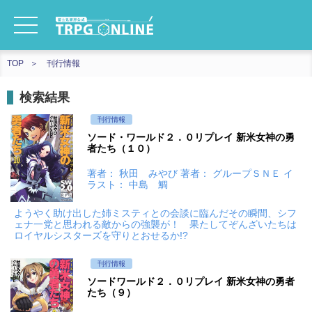
TOP
刊行情報
検索結果
刊行情報
ソード・ワールド２．０リプレイ 新米女神の勇
者たち（１０）
著者： 秋田 みやび 著者： グループＳＮＥ イ
ラスト： 中島 鯛
ようやく助け出した姉ミスティとの会談に臨んだその瞬間、シフ
ェナ一党と思われる敵からの強襲が！ 果たしてぞんざいたちは
ロイヤルシスターズを守りとおせるか!?
刊行情報
ソードワールド２．０リプレイ 新米女神の勇者
たち（９）