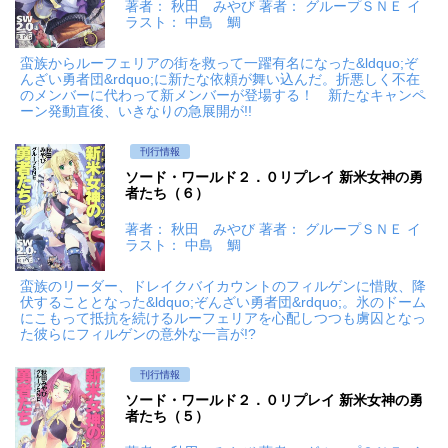
著者： 秋田 みやび 著者： グループＳＮＥ イ
ラスト： 中島 鯛
蛮族からルーフェリアの街を救って一躍有名になった&ldquo;ぞ
んざい勇者団&rdquo;に新たな依頼が舞い込んだ。折悪しく不在
のメンバーに代わって新メンバーが登場する！ 新たなキャンペ
ーン発動直後、いきなりの急展開が!!
刊行情報
ソード・ワールド２．０リプレイ 新米女神の勇
者たち（６）
著者： 秋田 みやび 著者： グループＳＮＥ イ
ラスト： 中島 鯛
蛮族のリーダー、ドレイクバイカウントのフィルゲンに惜敗、降
伏することとなった&ldquo;ぞんざい勇者団&rdquo;。氷のドーム
にこもって抵抗を続けるルーフェリアを心配しつつも虜囚となっ
た彼らにフィルゲンの意外な一言が!?
刊行情報
ソード・ワールド２．０リプレイ 新米女神の勇
者たち（５）