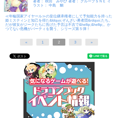
著者： 秋田 みやび 著者： グループＳＮＥ イ
ラスト： 中島 鯛
≪年輪国家アイヤール≫の皇位継承権者にして予知能力を持った
姫ミスティンと知己を得た&ldquo;ぞんざい勇者団&rdquo;たち。
だが彼女がジークたちに告げた予言は不吉で&hellip;&hellip;。か
つてない危機がパーティを襲う、シリーズ第５弾！
«
1
2
3
»