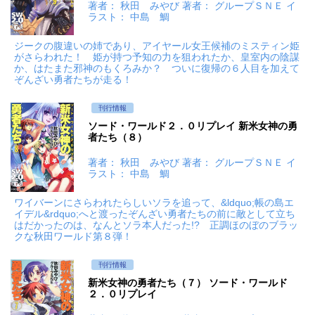
著者： 秋田 みやび 著者： グループＳＮＥ イ
ラスト： 中島 鯛
ジークの腹違いの姉であり、アイヤール女王候補のミスティン姫
がさらわれた！ 姫が持つ予知の力を狙われたか、皇室内の陰謀
か、はたまた邪神のもくろみか？ ついに復帰の６人目を加えて
ぞんざい勇者たちが走る！
刊行情報
ソード・ワールド２．０リプレイ 新米女神の勇
者たち（８）
著者： 秋田 みやび 著者： グループＳＮＥ イ
ラスト： 中島 鯛
ワイバーンにさらわれたらしいソラを追って、&ldquo;帳の島エ
イデル&rdquo;へと渡ったぞんざい勇者たちの前に敵として立ち
はだかったのは、なんとソラ本人だった!? 正調ほのぼのブラッ
クな秋田ワールド第８弾！
刊行情報
新米女神の勇者たち（７） ソード・ワールド
２．０リプレイ