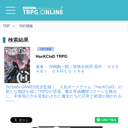
TOP
刊行情報
検索結果
刊行情報
HacKClaD TRPG
著者： 河嶋陶一朗／冒険企画局 原作： ＳＵＳ
ＡＢＩ ＧＡＭＥＳ トキキ
SUSABI GAMES完全監修！ 人気ボードゲーム『HacKClaD』の
新たな物語を描くTRPGが登場。魔女育成機関コクーンを舞台
に、未来視の力を背負わされた魔女たちの日常と絶望が描かれる
――。