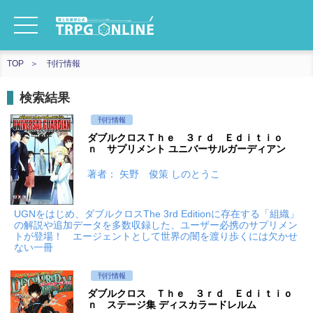
TOP
刊行情報
検索結果
刊行情報
ダブルクロスＴｈｅ ３ｒｄ Ｅｄｉｔｉｏ
ｎ サプリメント ユニバーサルガーディアン
著者： 矢野 俊策 しのとうこ
UGNをはじめ、ダブルクロスThe 3rd Editionに存在する「組織」
の解説や追加データを多数収録した、ユーザー必携のサプリメン
トが登場！ エージェントとして世界の闇を渡り歩くには欠かせ
ない一冊
刊行情報
ダブルクロス Ｔｈｅ ３ｒｄ Ｅｄｉｔｉｏ
ｎ ステージ集 ディスカラードレルム