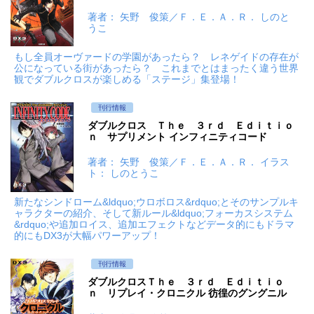
著者： 矢野 俊策／Ｆ．Ｅ．Ａ．Ｒ． しのと
うこ
もし全員オーヴァードの学園があったら？ レネゲイドの存在が
公になっている街があったら？ これまでとはまったく違う世界
観でダブルクロスが楽しめる「ステージ」集登場！
刊行情報
ダブルクロス Ｔｈｅ ３ｒｄ Ｅｄｉｔｉｏ
ｎ サプリメント インフィニティコード
著者： 矢野 俊策／Ｆ．Ｅ．Ａ．Ｒ． イラス
ト： しのとうこ
新たなシンドローム&ldquo;ウロボロス&rdquo;とそのサンプルキ
ャラクターの紹介、そして新ルール&ldquo;フォーカスシステム
&rdquo;や追加ロイス、追加エフェクトなどデータ的にもドラマ
的にもDX3が大幅パワーアップ！
刊行情報
ダブルクロスＴｈｅ ３ｒｄ Ｅｄｉｔｉｏ
ｎ リプレイ・クロニクル 彷徨のグングニル