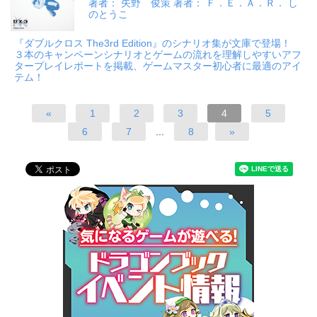
著者： 矢野 俊策 著者： Ｆ．Ｅ．Ａ．Ｒ． し
のとうこ
『ダブルクロス The3rd Edition』のシナリオ集が文庫で登場！
３本のキャンペーンシナリオとゲームの流れを理解しやすいアフ
タープレイレポートを掲載、ゲームマスター初心者に最適のアイ
テム！
«
1
2
3
4
5
6
7
...
8
»