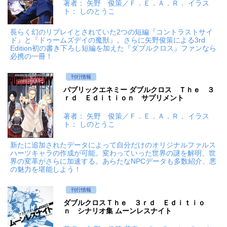
著者： 矢野 俊策／Ｆ．Ｅ．Ａ．Ｒ． イラス
ト： しのとうこ
長らく幻のリプレイとされていた2つの短編『コントラストサイ
ド』と『ドゥームズデイの魔獣』。さらに矢野俊策による3rd
Edition初の書き下ろし短編を加えた『ダブルクロス』ファンなら
必携の一冊！
刊行情報
パブリックエネミー ダブルクロス Ｔｈｅ ３
ｒｄ Ｅｄｉｔｉｏｎ サプリメント
著者： 矢野 俊策／Ｆ．Ｅ．Ａ．Ｒ． イラス
ト： しのとうこ
新たに追加されたデータによって自分だけのオリジナルファルス
ハーツキャラの作成が可能。変わっていった世界の謎を解明、世
界の変革がさらに加速する。あらたなNPCデータも多数紹介、悪
の魅力を堪能しよう！
刊行情報
ダブルクロスＴｈｅ ３ｒｄ Ｅｄｉｔｉｏ
ｎ シナリオ集 ムーンレスナイト